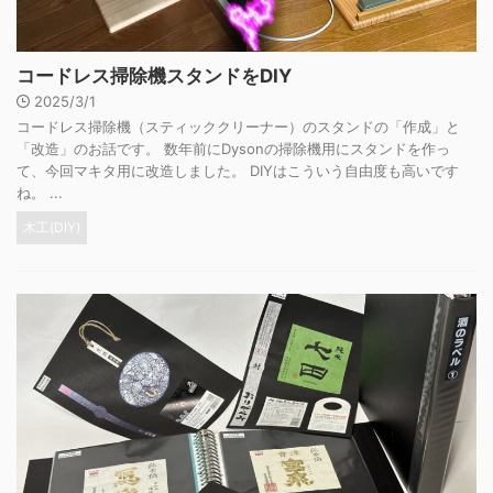
コードレス掃除機スタンドをDIY
2025/3/1
コードレス掃除機（スティッククリーナー）のスタンドの「作成」と
「改造」のお話です。 数年前にDysonの掃除機用にスタンドを作っ
て、今回マキタ用に改造しました。 DIYはこういう自由度も高いです
ね。 ...
木工(DIY)