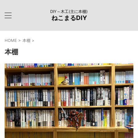
DIY～木工(主に本棚)
ねこまるDIY
HOME
>
本棚
>
本棚