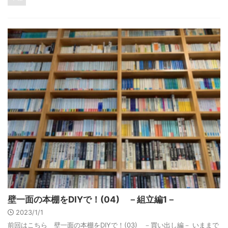
壁一面の本棚をDIYで！(04) －組立編1－
2023/1/1
前回はこちら 壁一面の本棚をDIYで！(03) －買い出し編－ いままで