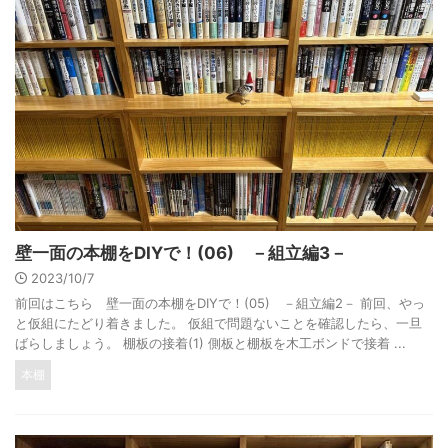
壁一面の本棚をDIYで！(06) －組立編3－
2023/10/7
前回はこちら 壁一面の本棚をDIYで！(05) －組立編2－ 前回、やっ
と仮組にたどり着きました。 仮組で問題ないことを確認したら、一旦
ばらしましょう。 棚板の接着(1) 側板と棚板を木工ボンドで接着 ...
本棚