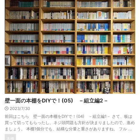
壁一面の本棚をDIYで！(05) －組立編2－
2023/7/30
前回はこちら 壁一面の本棚をDIYで！(04) －組立編1－ さて、板は
買って切ってもらったし、ネジ頭問題も方針が決まりましたので、進め
ましょう。 本棚1個分でも、結構な分量と重さがありますね。 フル ...
本棚