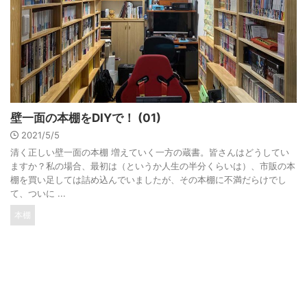
壁一面の本棚をDIYで！ (01)
2021/5/5
清く正しい壁一面の本棚 増えていく一方の蔵書。皆さんはどうしてい
ますか？私の場合、最初は（というか人生の半分くらいは）、市販の本
棚を買い足しては詰め込んでいましたが、その本棚に不満だらけでし
て、ついに ...
本棚