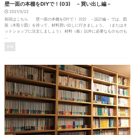
壁一面の本棚をDIYで！(03) －買い出し編－
2021/5/22
前回はこちら 壁一面の本棚をDIYで！ (02) －設計編－ では、図
面（木取り図）を持って、材料買い出しに行きましょう。 （またはネ
ットショップに注文しましょう） 材料（板）以外に必要なものものも
...
本棚