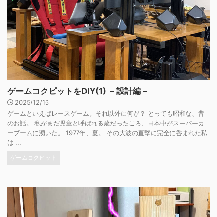
ゲームコクピットをDIY(1) －設計編－
2025/12/16
ゲームといえばレースゲーム。それ以外に何が？ とっても昭和な、昔
のお話。 私がまだ児童と呼ばれる歳だったころ、日本中がスーパーカ
ーブームに湧いた。 1977年、夏。 その大波の直撃に完全に呑まれた私
は ...
ゲームコクピット