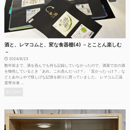
酒と、レマコムと、変な食器棚(4) －とことん楽しむ
－
2024/8/23
数年前まで、酒を呑んでも何も記録していなかったので、酒屋で次の酒
を物色しているとき「あれ、これ呑んだっけ？」「旨かったっけ？」な
どとあやふやで怪しげな記憶を頼りに買っていました。 レマコム三温
度帯冷凍 ...
木工(DIY)