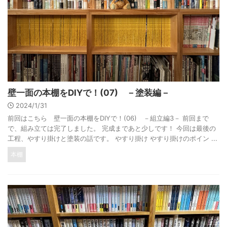
壁一面の本棚をDIYで！(07) －塗装編－
2024/1/31
前回はこちら 壁一面の本棚をDIYで！(06) －組立編3－ 前回まで
で、組み立ては完了しました。 完成まであと少しです！ 今回は最後の
工程、やすり掛けと塗装の話です。 やすり掛け やすり掛けのポイン ...
本棚