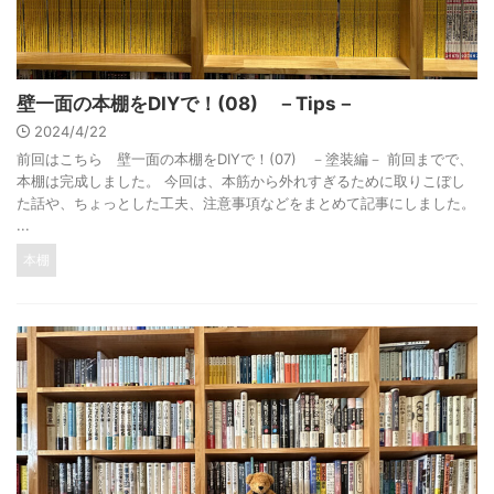
壁一面の本棚をDIYで！(08) －Tips－
2024/4/22
前回はこちら 壁一面の本棚をDIYで！(07) －塗装編－ 前回までで、
本棚は完成しました。 今回は、本筋から外れすぎるために取りこぼし
た話や、ちょっとした工夫、注意事項などをまとめて記事にしました。
...
本棚