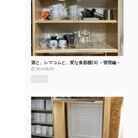
酒と、レマコムと、変な食器棚(3) －管理編－
2024/8/20
木工(DIY)