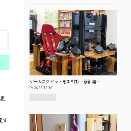
ゲームコクピットをDIY(1) －設計編－
2025/12/16
ゲームコクピット
思
定す