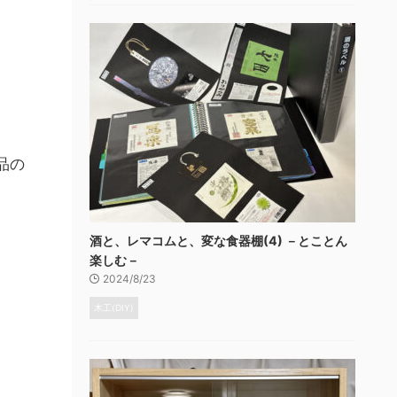
品の
酒と、レマコムと、変な食器棚(4) －とことん
楽しむ－
2024/8/23
木工(DIY)