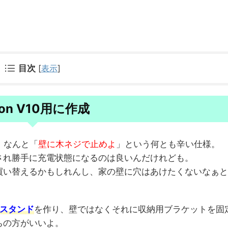
。
目次
[
表示
]
son V10用に作成
は、なんと「
壁に木ネジで止めよ
」という何とも辛い仕様。
され勝手に充電状態になるのは良いんだけれども。
買い替えるかもしれんし、家の壁に穴はあけたくないなぁと
スタンド
を作り、壁ではなくそれに収納用ブラケットを固
ちの方がいいよ。