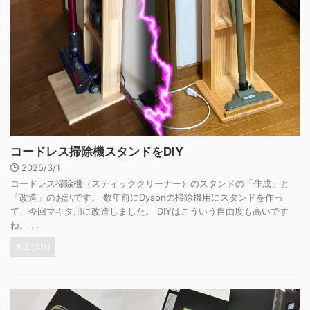
コードレス掃除機スタンドをDIY
2025/3/1
コードレス掃除機（スティッククリーナー）のスタンドの「作成」と
「改造」のお話です。 数年前にDysonの掃除機用にスタンドを作っ
て、今回マキタ用に改造しました。 DIYはこういう自由度も高いです
ね。 ...
木工(DIY)