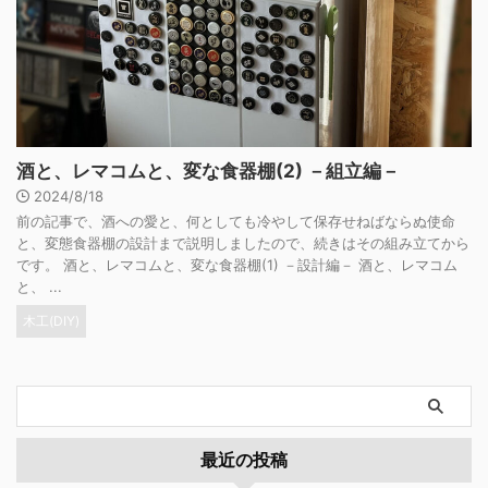
酒と、レマコムと、変な食器棚(2) －組立編－
2024/8/18
前の記事で、酒への愛と、何としても冷やして保存せねばならぬ使命
と、変態食器棚の設計まで説明しましたので、続きはその組み立てから
です。 酒と、レマコムと、変な食器棚(1) －設計編－ 酒と、レマコム
と、 ...
木工(DIY)
最近の投稿