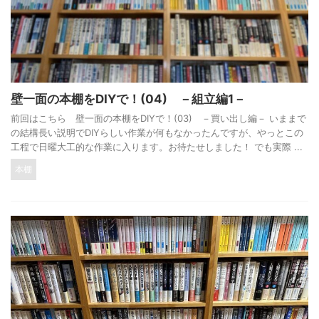
壁一面の本棚をDIYで！(04) －組立編1－
前回はこちら 壁一面の本棚をDIYで！(03) －買い出し編－ いままで
の結構長い説明でDIYらしい作業が何もなかったんですが、やっとこの
工程で日曜大工的な作業に入ります。お待たせしました！ でも実際 ...
本棚