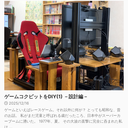
ゲームコクピットをDIY(1) －設計編－
2025/12/16
ゲームといえばレースゲーム。それ以外に何が？ とっても昭和な、昔
のお話。 私がまだ児童と呼ばれる歳だったころ、日本中がスーパーカ
ーブームに湧いた。 1977年、夏。 その大波の直撃に完全に呑まれた私
は ...