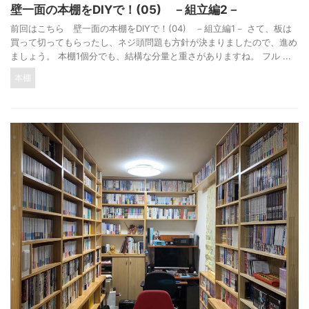
壁一面の本棚をDIYで！(05) －組立編2－
前回はこちら 壁一面の本棚をDIYで！(04) －組立編1－ さて、板は
買って切ってもらったし、ネジ頭問題も方針が決まりましたので、進め
ましょう。 本棚1個分でも、結構な分量と重さがありますね。 フル ...
本棚