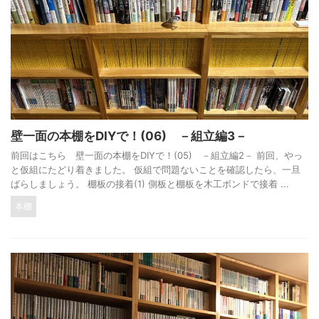
壁一面の本棚をDIYで！(06) －組立編3－
前回はこちら 壁一面の本棚をDIYで！(05) －組立編2－ 前回、やっ
と仮組にたどり着きました。 仮組で問題ないことを確認したら、一旦
ばらしましょう。 棚板の接着(1) 側板と棚板を木工ボンドで接着 ...
本棚