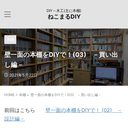
DIY～木工(主に本棚)
ねこまるDIY
本棚
壁一面の本棚をDIYで！(03) －買い出
し編－
2021年5月22日
HOME
>
本棚
>
壁一面の本棚をDIYで！(03) －買い出し編－
前回はこちら
壁一面の本棚をDIYで！ (02) －
設計編－