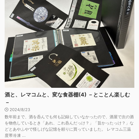
酒と、レマコムと、変な食器棚(4) －とことん楽しむ
－
2024/8/23
数年前まで、酒を呑んでも何も記録していなかったので、酒屋で次の酒
を物色しているとき「あれ、これ呑んだっけ？」「旨かったっけ？」な
どとあやふやで怪しげな記憶を頼りに買っていました。 レマコム三温
度帯冷凍 ...