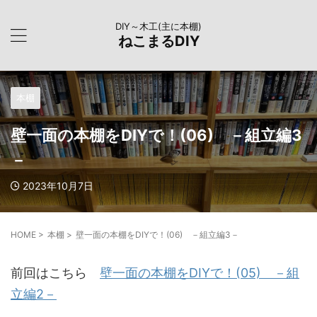
DIY～木工(主に本棚)
ねこまるDIY
本棚
壁一面の本棚をDIYで！(06) －組立編3
－
2023年10月7日
HOME
>
本棚
>
壁一面の本棚をDIYで！(06) －組立編3－
前回はこちら
壁一面の本棚をDIYで！(05) －組
立編2－