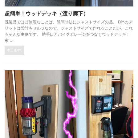
超簡単！ウッドデッキ（渡り廊下）
既製品でほぼ無理なことは、隙間寸法にジャストサイズの品。 DIYのメ
リットは設計もセルフなので、ジャストサイズで作れることだが、これ
もそんな事例です。 勝手口とバイクガレージをつなぐウッドデッキ！
家 ...
木工(DIY)