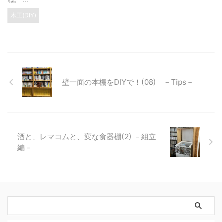
木工(DIY)
壁一面の本棚をDIYで！(08) －Tips－
酒と、レマコムと、変な食器棚(2) －組立
編－