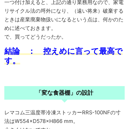
一つ付け加えると、上記の通り業務用なので、家電
リサイクル法の埒外になり、（遠い将来）破棄する
ときは産業廃棄物扱いになるという点は、何かのた
めに述べておきます。
で、買ってどうだったか。
結論 ： 控えめに言って最高で
す。
「変な食器棚」の設計
レマコム三温度帯冷凍ストッカーRRS-100NFの寸
法はW554×D578×H866 mm。