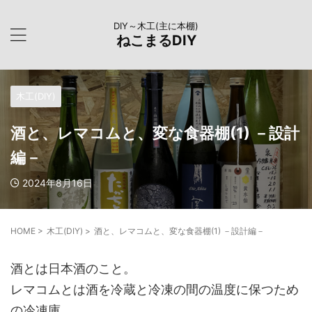
DIY～木工(主に本棚)
ねこまるDIY
木工(DIY)
酒と、レマコムと、変な食器棚(1) －設計
編－
2024年8月16日
HOME
>
木工(DIY)
>
酒と、レマコムと、変な食器棚(1) －設計編－
酒とは日本酒のこと。
レマコムとは酒を冷蔵と冷凍の間の温度に保つため
の冷凍庫。