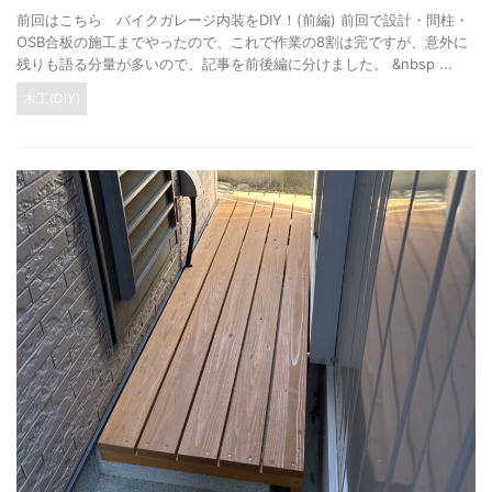
前回はこちら バイクガレージ内装をDIY！(前編) 前回で設計・間柱・
OSB合板の施工までやったので、これで作業の8割は完ですが、意外に
残りも語る分量が多いので、記事を前後編に分けました。 &nbsp ...
木工(DIY)