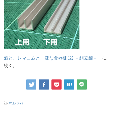
酒と、レマコムと、変な食器棚(2) －組立編－
に
続く。
-
木工(DIY)