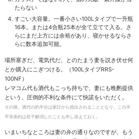
たらない
すごい大容量。一番小さい100Lタイプで一升瓶
16本。または4合瓶25本が全て立てて入る。さ
らにまだ上方には余裕があり、寝かせるならさ
らに数本追加可能。
場所塞ぎだ、電気代だ、とのたまう妻を説き伏せ何
とか購入にこぎつける。（100LタイプRRS-
100NF）
レマコム代も酒代もこっち持ちで、妻にも晩酌提供
という、圧倒的不利な条件にて快諾をいただく。
その後、酒代の約半分は家計から捻出されることとなり、この不
平等条約は若干解消したことも申し添えておく。
いまいちなところは妻の弁の通りなのですが、もう