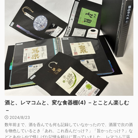
酒と、レマコムと、変な食器棚(4) －とことん楽しむ
－
2024/8/23
数年前まで、酒を呑んでも何も記録していなかったので、酒屋で次の酒
を物色しているとき「あれ、これ呑んだっけ？」「旨かったっけ？」な
どとあやふやで怪しげな記憶を頼りに買っていました。 レマコム三温