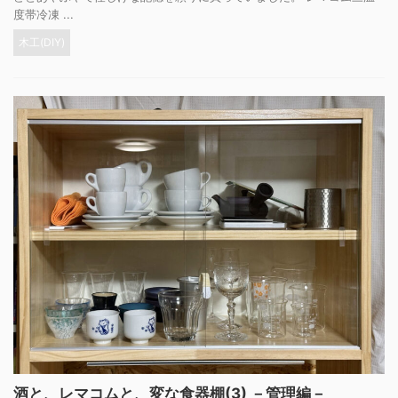
度帯冷凍 ...
木工(DIY)
酒と、レマコムと、変な食器棚(3) －管理編－