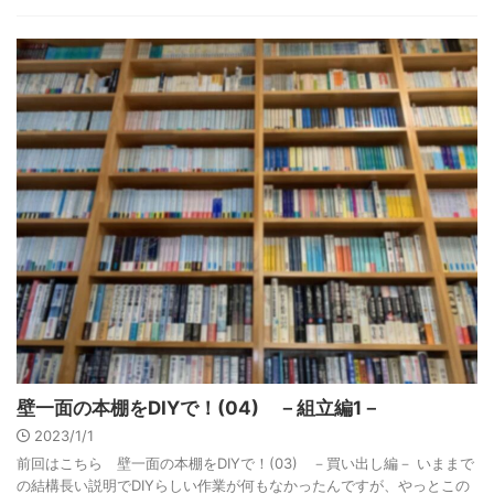
壁一面の本棚をDIYで！(04) －組立編1－
2023/1/1
前回はこちら 壁一面の本棚をDIYで！(03) －買い出し編－ いままで
の結構長い説明でDIYらしい作業が何もなかったんですが、やっとこの