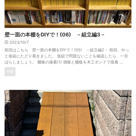
壁一面の本棚をDIYで！(06) －組立編3－
2023/10/7
前回はこちら 壁一面の本棚をDIYで！(05) －組立編2－ 前回、やっ
と仮組にたどり着きました。 仮組で問題ないことを確認したら、一旦
ばらしましょう。 棚板の接着(1) 側板と棚板を木工ボンドで接着 ...
本棚