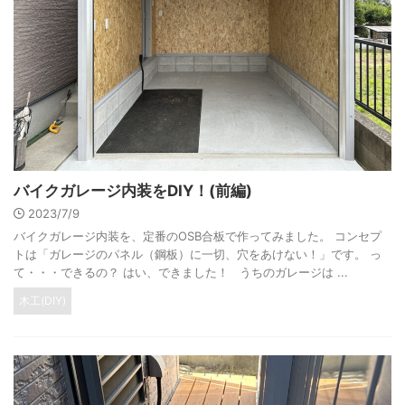
バイクガレージ内装をDIY！(前編)
2023/7/9
バイクガレージ内装を、定番のOSB合板で作ってみました。 コンセプ
トは「ガレージのパネル（鋼板）に一切、穴をあけない！」です。 っ
て・・・できるの？ はい、できました！ うちのガレージは ...
木工(DIY)