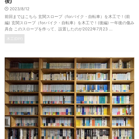
後)
2023/8/12
前回まではこちら 玄関スロープ（forバイク・自転車）を木工で！(前
編) 玄関スロープ（forバイク・自転車）を木工で！(後編) 一年後の傷み
具合 このスロープを作って、設置したのが2022年7月23 ...
木工(DIY)