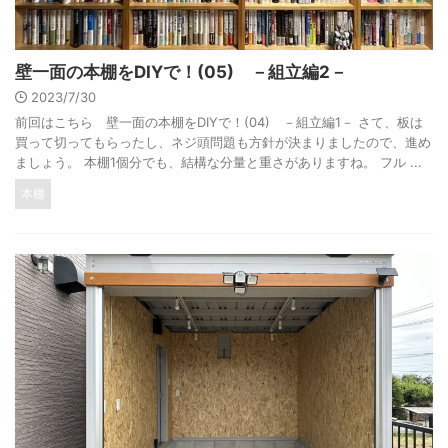
壁一面の本棚をDIYで！(05) －組立編2－
2023/7/30
前回はこちら 壁一面の本棚をDIYで！(04) －組立編1－ さて、板は
買って切ってもらったし、ネジ頭問題も方針が決まりましたので、進め
ましょう。 本棚1個分でも、結構な分量と重さがありますね。 フル ...
本棚