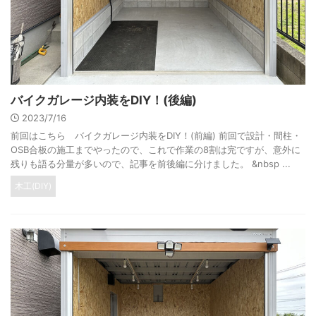
バイクガレージ内装をDIY！(後編)
2023/7/16
前回はこちら バイクガレージ内装をDIY！(前編) 前回で設計・間柱・
OSB合板の施工までやったので、これで作業の8割は完ですが、意外に
残りも語る分量が多いので、記事を前後編に分けました。 &nbsp ...
木工(DIY)