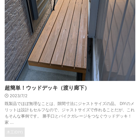
超簡単！ウッドデッキ（渡り廊下）
2023/7/2
既製品でほぼ無理なことは、隙間寸法にジャストサイズの品。 DIYのメ
リットは設計もセルフなので、ジャストサイズで作れることだが、これ
もそんな事例です。 勝手口とバイクガレージをつなぐウッドデッキ！
家 ...
木工(DIY)