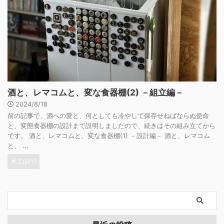
酒と、レマコムと、変な食器棚(2) －組立編－
2024/8/18
前の記事で、酒への愛と、何としても冷やして保存せねばならぬ使命
と、変態食器棚の設計まで説明しましたので、続きはその組み立てから
です。 酒と、レマコムと、変な食器棚(1) －設計編－ 酒と、レマコム
と、 ...
木工(DIY)