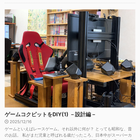
ゲームコクピットをDIY(1) －設計編－
2025/12/16
ゲームといえばレースゲーム。それ以外に何が？ とっても昭和な、昔
のお話。 私がまだ児童と呼ばれる歳だったころ、日本中がスーパーカ