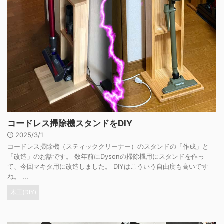
コードレス掃除機スタンドをDIY
2025/3/1
コードレス掃除機（スティッククリーナー）のスタンドの「作成」と
「改造」のお話です。 数年前にDysonの掃除機用にスタンドを作っ
て、今回マキタ用に改造しました。 DIYはこういう自由度も高いです
ね。 ...
木工(DIY)